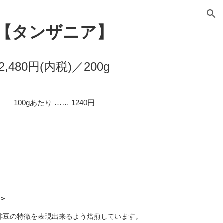
ion
【
タンザニア
】
2,
48
0円(内税)／200g
100gあたり …… 1
24
0円
＞
啡豆の特徴を表現出来るよう焙煎しています。