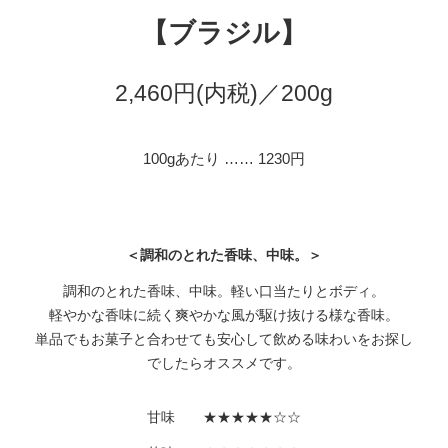
【
ブラジル
】
2
,
46
0円(内税)／200g
100gあたり ……
123
0円
＜調和のとれた香味、中味。＞
調和のとれた香味、中味。軽い口当たりとボディ。
軽やかな香味に続く爽やかな風が駆け抜ける様な香味。
単品でもお菓子と合わせても安心して飲める味わいをお探し
でしたらオススメです。
甘味 ★★★★★☆☆