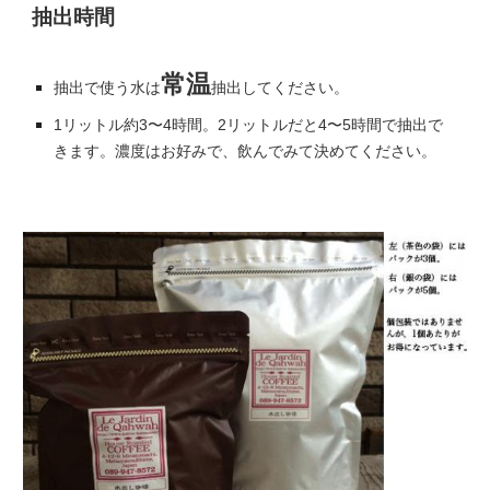
抽出時間
常温
抽出
で
使う水は
抽出してください。
1リットル
約
3
〜
4
時間。2リットルだと
4
〜
5
時間で抽出で
きます。濃度はお好みで
、飲んでみて決めてください。