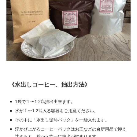
《水出しコーヒー、抽出方法》
1袋で１〜1.2㍑抽出出来ます。
水
が
１〜1.2㍑入る容器をご用意ください。
その中に「水出し珈琲パック」を一袋入れます。
浮かび上がるコーヒーパックはお玉などの台所用品で抑え
沈めると、粉から均一に抽出が始まります。