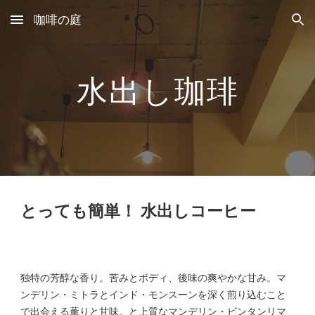
咖啡の庭
Skip to main content
Skip to navigation
水出し珈琲
とっても
簡単！ 水出しコーヒー
独特の芳醇な香り。苦みとボディ、後味の爽やかな甘み。マ
ンデリン・ミトラとインド・モンスーンを深く煎り込むこと
で出会える薫りと甘味。と上質なマンデリン・ビンタンリマ